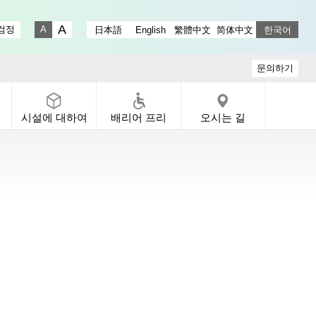
stagram
ry X
 Gallery Facebook
-dori Gallery YouTube
검정
日本語
English
繁體中文
简体中文
한국어
Fontsize big
Fontsize small
문의하기
시설에 대하여
배리어 프리
오시는 길