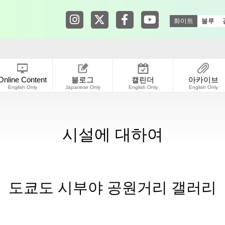
Tokyo Shibuya Koen-dori Gallery in
Tokyo Shibuya Koen-dori Galle
Tokyo Shibuya Koen-dori
Tokyo Shibuya Koen
화이트
블루
Online Content
블로그
캘린더
아카이브
English Only
Japanese Only
English Only
English Only
시설에 대하여
도쿄도 시부야 공원거리 갤러리