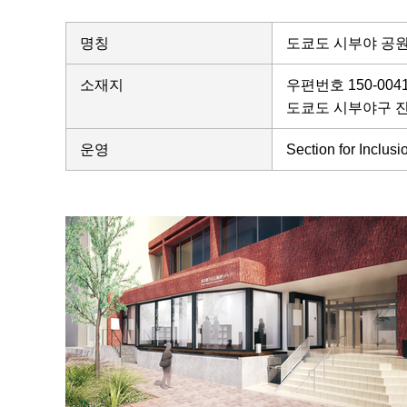
명칭
도쿄도 시부야 공
소재지
우편번호 150-00
도쿄도 시부야구 진
운영
Section for I