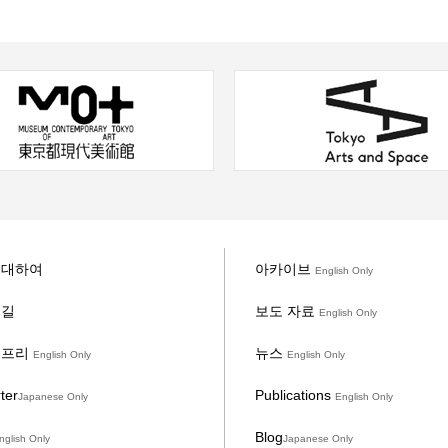
 대하여
아카이브
English Only
 길
보도 자료
English Only
 프리
뉴스
English Only
English Only
ter
Publications
Japanese Only
English Only
Blog
nglish Only
Japanese Only