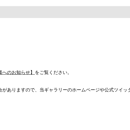
 ※2020/06
様へのお知らせ】
をご覧ください。
ありますので、当ギャラリーのホームページや公式ツイッター（@
2年5月
谷公園通り
都歴史文化財団 東