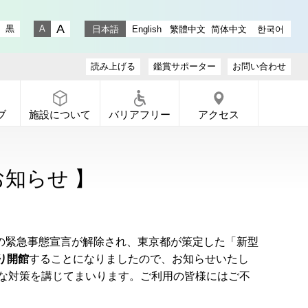
stagram
ラリー X
ャラリー Facebook
通りギャラリー YouTube
黒
日本語
English
繁體中文
简体中文
한국어
文字サイズ 大
文字サイズ 小
読み上げる
鑑賞サポーター
お問い合わせ
ブ
施設について
バリアフリー
アクセス
知らせ 】
の緊急事態宣言が解除され、東京都が策定した「新型
り開館
することになりましたので、お知らせいたし
な対策を講じてまいります。ご利用の皆様にはご不