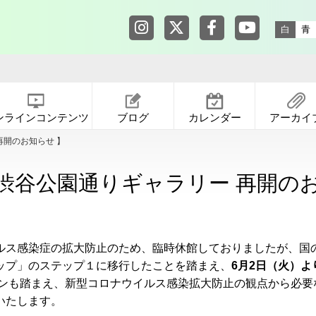
東京都渋谷公園通りギャラリー in
東京都渋谷公園通りギャ
東京都渋谷公園通りギ
東京都渋谷公園
白
青
ンラインコンテンツ
ブログ
カレンダー
アーカイ
再開のお知らせ 】
都渋谷公園通りギャラリー 再開のお
ルス感染症の拡大防止のため、臨時休館しておりましたが、国
ップ」のステップ１に移行したことを踏まえ、
6月2日（火）よ
インも踏まえ、新型コロナウイルス感染拡大防止の観点から必要
いたします。