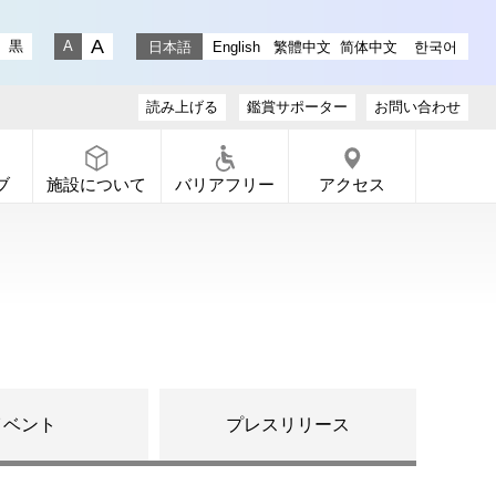
stagram
ラリー X
ャラリー Facebook
通りギャラリー YouTube
黒
日本語
English
繁體中文
简体中文
한국어
文字サイズ 大
文字サイズ 小
読み上げる
鑑賞サポーター
お問い合わせ
ブ
施設について
バリアフリー
アクセス
イベント
プレスリリース