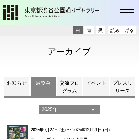
toggl
白
青
黒
読み上げる
アーカイブ
お知らせ
展覧会
交流プロ
イベント
プレスリ
グラム
リース
2025年9月27日 (土)
〜
2025年12月21日 (日)