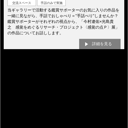
交流スペース
手話のみで実施
当ギャラリーで活動する鑑賞サポーターのお気に入りの作品を
一緒に見ながら、手話でおしゃべり＝"手話べり"しませんか？
鑑賞サポーターがそれぞれの視点から、「今村遼佑×光島貴
之 感覚をめぐるリサーチ・プロジェクト〈感覚の点Ｐ〉展」
の作品についてお話しします。
詳細を見る
過去の展覧会情報