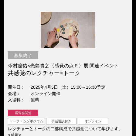
募集終了
今村遼佑×光島貴之〈感覚の点Ｐ〉展 関連イベント
共感覚のレクチャー×トーク
開催日
2025年4月5日（土）15:00～16:30予定
会場
オンライン開催
入場料
無料
展覧会関連
トーク・シンポジウム
手話通訳付き
オンライン
レクチャーとトークの二部構成で共感覚について学びます。
<登壇>