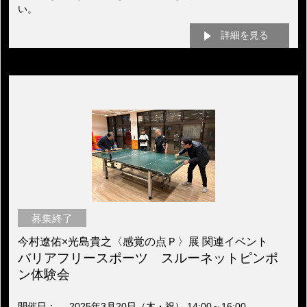
い。
詳細を見る
募集終了
今村遼佑×光島貴之〈感覚の点Ｐ〉展 関連イベント
バリアフリースポーツ スルーネットピンポ
ン体験会
開催日
2025年3月20日（木・祝） 14:00～16:00