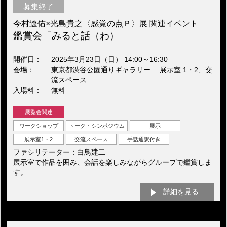
募集終了
今村遼佑×光島貴之〈感覚の点Ｐ〉展 関連イベント
鑑賞会「みると話（わ）」
開催日
2025年3月23日（日） 14:00～16:30
会場
東京都渋谷公園通りギャラリー 展示室 1・2、交
流スペース
入場料
無料
展覧会関連
ワークショップ
トーク・シンポジウム
展示
展示室1・2
交流スペース
手話通訳付き
ファシリテーター：白鳥建二
展示室で作品を囲み、会話を楽しみながらグループで鑑賞しま
す。
詳細を見る