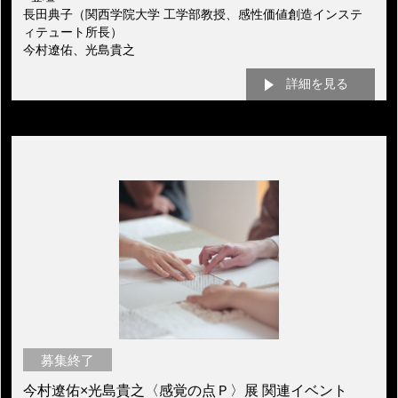
長田典子（関西学院大学 工学部教授、感性価値創造インステ
ィテュート所長）
今村遼佑、光島貴之
詳細を見る
募集終了
今村遼佑×光島貴之〈感覚の点Ｐ〉展 関連イベント