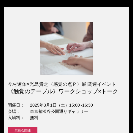
今村遼佑×光島貴之〈感覚の点Ｐ〉展 関連イベント
《触覚のテーブル》ワークショップ×トーク
開催日
2025年3月1日（土）15:00~16:30
会場
東京都渋谷公園通りギャラリー
入場料
無料
展覧会関連