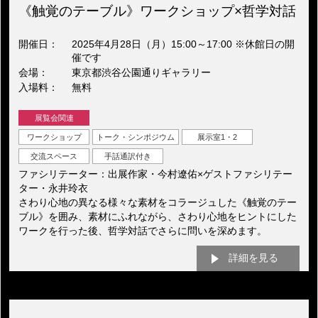
《触覚のテーブル》ワークショップ×哲学対話
開催日
2025年4月28日（月）15:00～17:00 ※休館日の開
催です
会場
東京都渋谷公園通りギャラリー
入場料
無料
展覧会関連
ワークショップ
トーク・シンポジウム
展示室1・2
交流スペース
手話通訳付き
ファシリテーター：出展作家・今村遼佑×ゲストファシリテー
ター・永井玲衣
さわり心地の異なる様々な素材をコラージュした《触覚のテー
ブル》を囲み、素材にふれながら、さわり心地をヒントにした
ワークを行った後、哲学対話でさらに問いを深めます。
詳細を見る