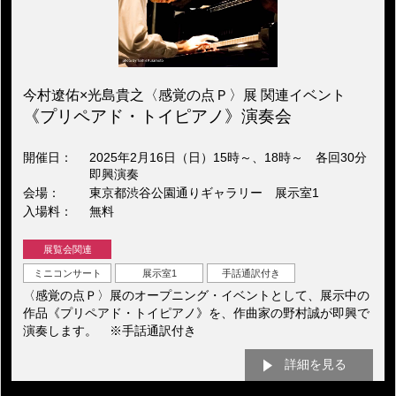
今村遼佑×光島貴之〈感覚の点Ｐ〉展 関連イベント
《プリペアド・トイピアノ》演奏会
開催日
2025年2月16日（日）15時～、18時～ 各回30分
即興演奏
会場
東京都渋谷公園通りギャラリー 展示室1
入場料
無料
展覧会関連
ミニコンサート
展示室1
手話通訳付き
〈感覚の点Ｐ〉展のオープニング・イベントとして、展示中の
作品《プリペアド・トイピアノ》を、作曲家の野村誠が即興で
演奏します。 ※手話通訳付き
詳細を見る