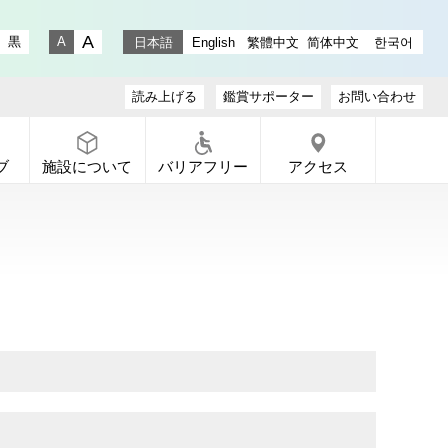
stagram
ラリー X
ャラリー Facebook
通りギャラリー YouTube
黒
日本語
English
繁體中文
简体中文
한국어
文字サイズ 大
文字サイズ 小
読み上げる
鑑賞サポーター
お問い合わせ
ブ
施設について
バリアフリー
アクセス