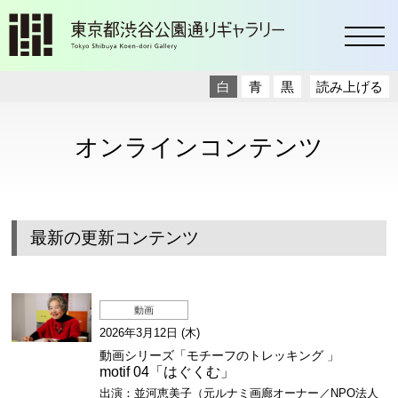
toggl
白
青
黒
読み上げる
オンラインコンテンツ
最新の更新コンテンツ
動画
2026年3月12日 (木)
動画シリーズ「モチーフのトレッキング 」
motif 04「はぐくむ」
出演：並河恵美子（元ルナミ画廊オーナー／NPO法人