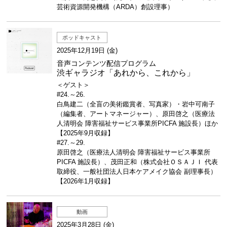
芸術資源開発機構（ARDA）創設理事）
ポッドキャスト
2025年12月19日 (金)
音声コンテンツ配信プログラム
渋ギャラジオ「あれから、これから」
＜ゲスト＞
#24.～26.
白鳥建二（全盲の美術鑑賞者、写真家）・岩中可南子
（編集者、アートマネージャー）、原田啓之（医療法
人清明会 障害福祉サービス事業所PICFA 施設長）ほか
【2025年9月収録】
#27.～29.
原田啓之（医療法人清明会 障害福祉サービス事業所
PICFA 施設長）、茂田正和（株式会社ＯＳＡＪＩ 代表
取締役、一般社団法人日本ケアメイク協会 副理事長）
【2026年1月収録】
動画
2025年3月28日 (金)