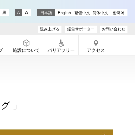
stagram
ラリー X
ャラリー Facebook
通りギャラリー YouTube
黒
日本語
English
繁體中文
简体中文
한국어
文字サイズ 大
文字サイズ 小
読み上げる
鑑賞サポーター
お問い合わせ
ブ
施設について
バリアフリー
アクセス
グ 」