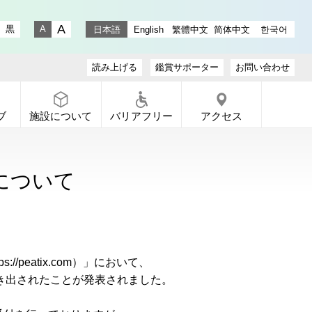
stagram
ラリー X
ャラリー Facebook
通りギャラリー YouTube
黒
日本語
English
繁體中文
简体中文
한국어
文字サイズ 大
文字サイズ 小
読み上げる
鑑賞サポーター
お問い合わせ
ブ
施設について
バリアフリー
アクセス
洩について
//peatix.com）」において、
き出されたことが発表されました。