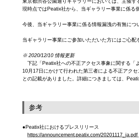
東京都渋谷公園通りギャラリーにおいては、主催する
現時点ではPeatix社から、当ギャラリー事業に係
今後、当ギャラリー事業に係る情報漏洩の有無に
当ギャラリー事業にご参加いただいた方にはご心配
※ 2020/12/10 情報更新
下記「Peatix社への不正アクセス事象に関する「
10月17日にかけて行われた第三者による不正アク
との記載がありました。詳細につきましては、Peatix
参考
●Peatix社におけるプレスリリース
https://announcement.peatix.com/20201117_ja.pdf