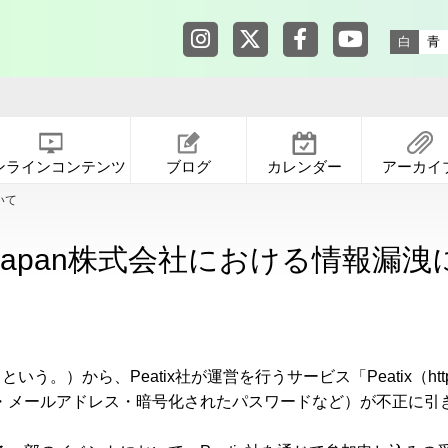
東京都渋谷公園通りギャラリー in
東京都渋谷公園通りギャ
東京都渋谷公園通りギ
東京都渋谷公園
白
青
ンラインコンテンツ
ブログ
カレンダー
アーカイ
いて
ix Japan株式会社における情報漏
」という。）から、Peatix社が運営を行うサービス「Peatix（https:
・メールアドレス・暗号化されたパスワードなど）が不正に引