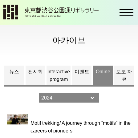
toggl
아카이브
뉴스
전시회
Interactive
이벤트
Online
보도 자
program
료
Motif trekking/ A journey through “motifs” in the
careers of pioneers