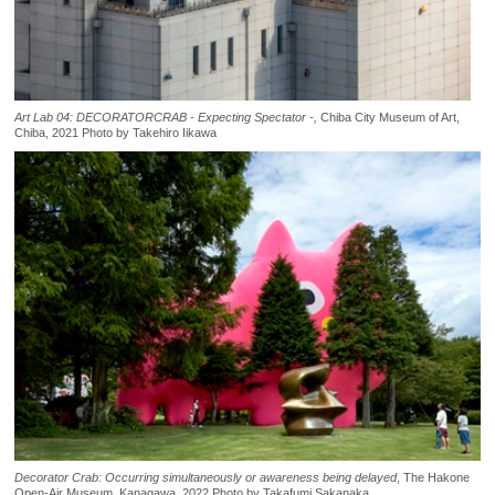
Art Lab 04: DECORATORCRAB - Expecting Spectator -,
Chiba City Museum of Art,
Chiba, 2021 Photo by Takehiro Iikawa
Decorator Crab: Occurring simultaneously or awareness being delayed
, The Hakone
Open-Air Museum, Kanagawa, 2022 Photo by Takafumi Sakanaka