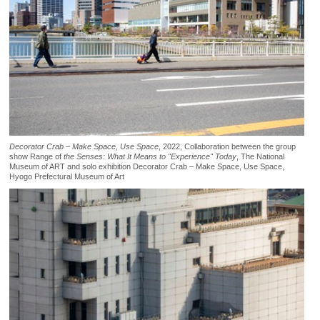
Decorator Crab – Make Space, Use Space
, 2022, Collaboration between the group
show Range of
the Senses: What It Means to "Experience" Today
, The National
Museum of ART and solo exhibition Decorator Crab – Make Space, Use Space,
Hyogo Prefectural Museum of Art