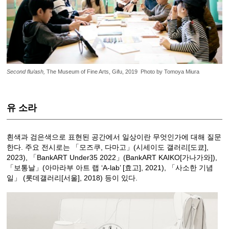
Second flu/ash,
The Museum of Fine Arts, Gifu, 2019 Photo by Tomoya Miura
유 소라
흰색과 검은색으로 표현된 공간에서 일상이란 무엇인가에 대해 질문
한다. 주요 전시로는 「모즈쿠, 다마고」(시세이도 갤러리[도쿄],
2023), 「BankART Under35 2022」(BankART KAIKO[가나가와]),
「보통날」(아마라부 아트 랩 ‘A-lab’ [효고], 2021), 「사소한 기념
일」 (롯데갤러리[서울], 2018) 등이 있다.