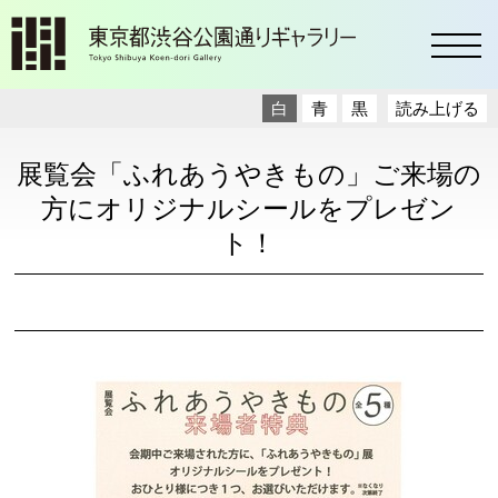
toggl
白
青
黒
読み上げる
展覧会「ふれあうやきもの」ご来場の
方にオリジナルシールをプレゼン
ト！