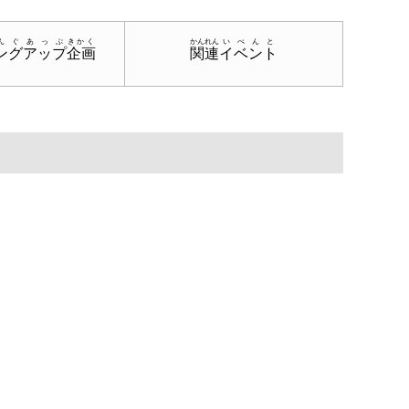
んぐあっぷ
きかく
かんれん
いべんと
ングアップ
企画
関連
イベント