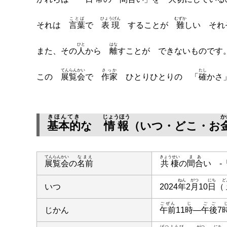
ことば
ひょうげん
むずか
それは
言葉
で
表現
することが
難
しい そ
ひと
はな
また、その
人
から
離
すことが できないものです
てんらんかい
さっか
たし
この
展覧会
で
作家
ひとりひとりの 「
確
かさ
きほんてき
じょうほう
か
基本的
な
情報
（いつ・どこ・お
てんらんかい
なまえ
きょうせい
まあ
展覧会
の
名前
共棲
の
間合
い -
ねん
がつ
にち
ど
いつ
2024
年
2
月
10
日
（
ごぜん
じ
ごご
じかん
午前
11
時
―
午後
7
げつようび
がつ
にち