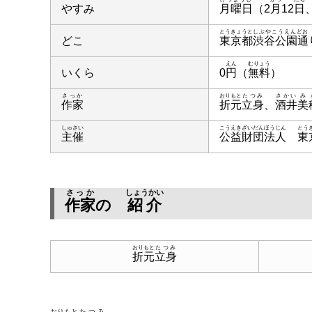
やすみ
月曜日
（2
月
12
日
とうきょうと
しぶやこうえんどお
どこ
東京都
渋谷公園通
えん
むりょう
いくら
0
円
（
無料
）
さっか
おりもと
たつみ
さかい
み
作家
折元
立身
、
酒井
美
しゅさい
こうえきざいだんほうじん
とう
主催
公益財団法人
東
さっか
しょうかい
作家
の
紹介
おりもと
たつみ
折元
立身
おりもと
たつみ