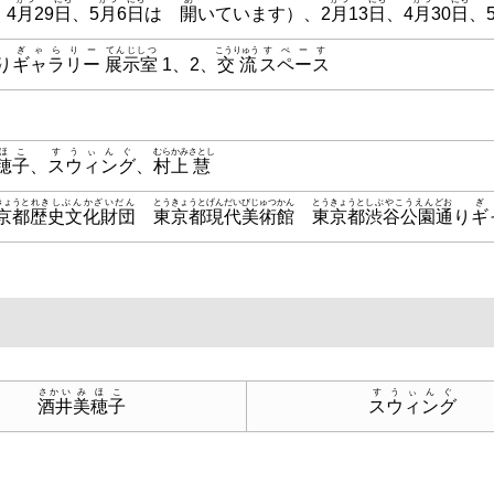
、4
月
29
日
、5
月
6
日
は
開
いています）、2
月
13
日
、4
月
30
日
、
ぎゃらりー
てんじしつ
こうりゅう
すぺーす
り
ギャラリー
展示室
1、2、
交流
スペース
ほこ
すうぃんぐ
むらかみ
さとし
穂子
、
スウィング
、
村上
慧
きょうと
れきしぶんかざいだん
とうきょうと
げんだいびじゅつかん
とうきょうと
しぶやこうえんどお
ぎ
京都
歴史文化財団
東京都
現代美術館
東京都
渋谷公園通
り
ギ
さかい
みほこ
すうぃんぐ
酒井
美穂子
スウィング