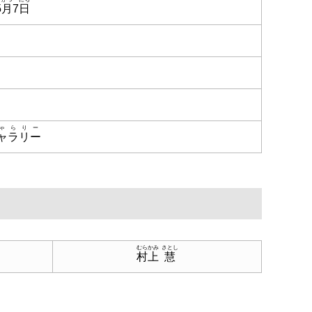
5
月
7
日
ゃらりー
ャラリー
むらかみ
さとし
村上
慧