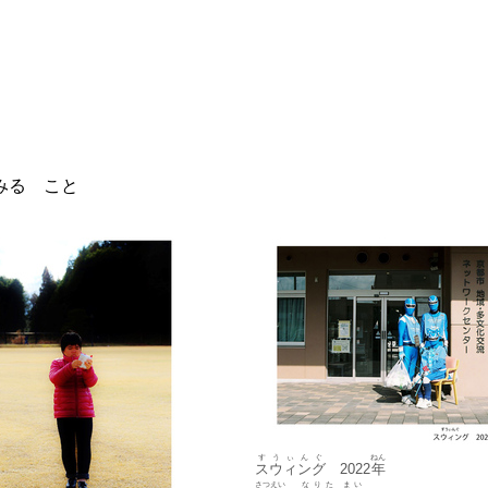
みる こと
すうぃんぐ
ねん
スウィング
2022
年
さつえい
なりた
まい