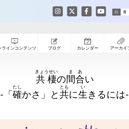
東京都渋谷公園通りギャラリー in
東京都渋谷公園通りギャ
東京都渋谷公園通りギ
東京都渋谷公園
白
青
ンラインコンテンツ
ブログ
カレンダー
アーカイ
きょうせい
まあ
共棲
の
間合
い
たし
とも
い
-「
確
かさ」と
共
に
生
きるには-