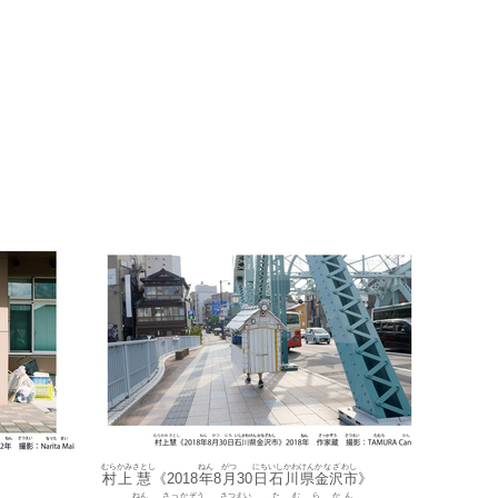
むらかみ
さとし
ねん
がつ
にち
いしかわけん
かなざわし
村上
慧
《2018
年
8
月
30
日
石川県
金沢市
》
ねん
さっかぞう
さつえい
たむら
かん