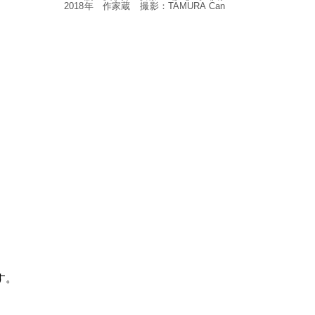
2018
年
作家蔵
撮影
：
TAMURA
Can
す。