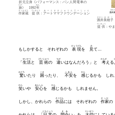
折元
立身
《
パフォーマンス
：
パン
人間
電車
の
たび
ねん
旅
》 1992
年
さっかぞう
ていきょう
あーと
まま
ふぁうんでーしょん
作家蔵
提供
：
アート
ママ
ファウンデーション
さかい
みほこ
酒井
美穂子
ていきょう
提供
：や
ひょうげん
み
もしかすると それぞれの
表現
を
見
て…
せいかつ
げいじゅつ
ちが
かんが
「
生活
と
芸術
の
違
いはなんだろう」と
考
える
おどろ
こま
ふあん
かん
驚
いたり
困
ったり、
不安
を
感
じるかも しれ
わら
あんしん
かん
笑
いや
安心
を
感
じるかも しれません。
さくひん
さっか
しかし、かれらの
作品
には それぞれの
作家
の
にちじょう
まあ
たいせつ
かれらは 「
日常
の
間合
い」を
大切
にしている