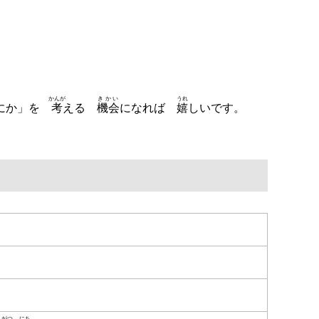
かんが
きかい
うれ
なにか」を
考
える
機会
になれば
嬉
しいです。
がつ
にち