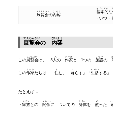
きほんてき
基本的
な
てんらんかい
ないよう
展覧会
の
内容
（いつ・
てんらんかい
ないよう
展覧会
の
内容
てんらんかい
にん
さっか
しせつ
この
展覧会
は、 3
人
の
作家
と 1つの
施設
の
さっか
す
く
せいかつ
この
作家
たちは 「
住
む」「
暮
らす」「
生活
する」
たとえば…
かぞく
かんけい
からだ
つか
ひ
・
家族
との
関係
に ついての
身体
を
使
った