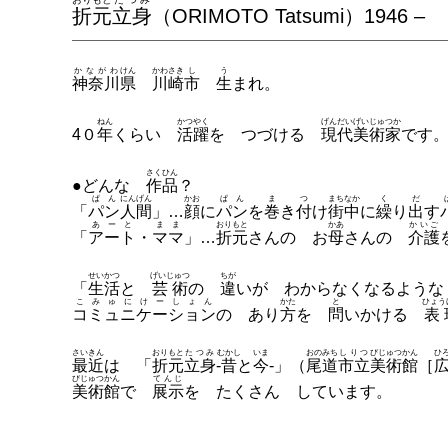
折元
立身
（ORIMOTO Tatsumi）1946 –
かながわ
けん
かわさき
し
う
神奈川
県
川崎
市
生
まれ。
ねん
かつやく
げんだい
げいじゅつか
4０
年
くらい
活躍
を つづける
現代
美術家
です
さくひん
●どんな
作品
？
ぱん
にんげん
かお
ぱん
ま
つ
まちなか
く
だ
「
パン
人間
」…
顔
に
パン
を
巻
き
付
け
街中
に
繰
り
出
す
あーと
まま
おりもと
かあ
かいご
「
アート
・
ママ
」…
折元
さんの お
母
さんの
介護
せいかつ
げいじゅつ
ちが
「
生活
と
芸術
の
違
いが わからなくなるよう
こみゅにけーしょん
かた
と
ひょう
コミュニケーション
の あり
方
を
問
いかける
表
さいきん
おりもと
たつみ
むかし
いま
おのみち
しりつ
びじゅつかん
ひ
最近
は 「
折元
立身
-
昔
と
今
-」（
尾道
市立
美術館
［
びじゅつかん
てんじ
美術館
で
展示
を たくさん しています。