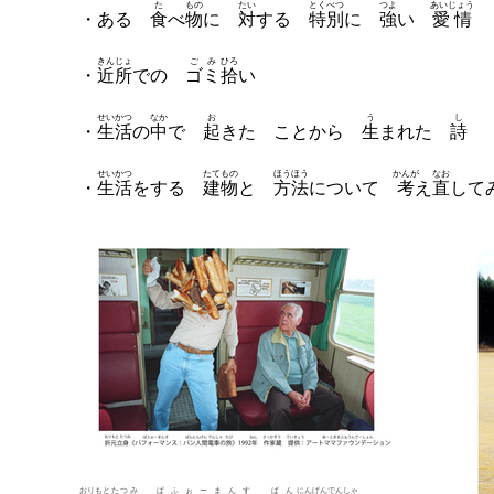
た
もの
たい
とくべつ
つよ
あいじょう
・ある
食
べ
物
に
対
する
特別
に
強
い
愛情
きんじょ
ごみ
ひろ
・
近所
での
ゴミ
拾
い
せいかつ
なか
お
う
し
・
生活
の
中
で
起
きた ことから
生
まれた
詩
せいかつ
たてもの
ほうほう
かんが
なお
・
生活
をする
建物
と
方法
について
考
え
直
して
おりもと
たつみ
ぱふぉーまんす
ぱん
にんげん
でんしゃ