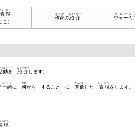
じょうほう
情報
さっか
しょうかい
うぉーみ
作家
の
紹介
ウォーミ
どこ）
かつどう
しょうかい
活動
を
紹介
します。
いっしょ
なに
かんけい
ひょうげん
「
一緒
に
何
かを すること」に
関係
した
表現
をします。
ょうげん
表現