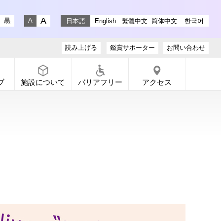
stagram
ラリー X
ャラリー Facebook
通りギャラリー YouTube
黒
日本語
English
繁體中文
简体中文
한국어
文字サイズ 大
文字サイズ 小
読み上げる
鑑賞サポーター
お問い合わせ
ブ
施設について
バリアフリー
アクセス