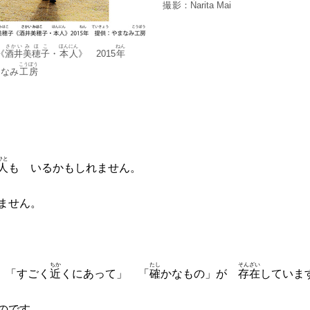
撮影
：
Narita
Mai
さかい
みほこ
ほんにん
ねん
《
酒井
美穂子
・
本人
》 2015
年
こうぼう
まなみ
工房
ひと
人
も いるかもしれません。
ません。
ちか
たし
そんざい
 「すごく
近
くにあって」 「
確
かなもの」が
存在
していま
のです。