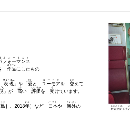
。
ぱふぉーまんす
パフォーマンス
さくひん
を
作品
にしたもの
ひょうげん
あい
ゆーもあ
まじ
な
表現
」や「
愛
と
ユーモア
を
交
えて
げん
たか
ひょうか
う
現
」が
高
い
評価
を
受
けています。
ろしま
ねん
にほん
かいがい
広島
］、2018
年
）など
日本
や
海外
の