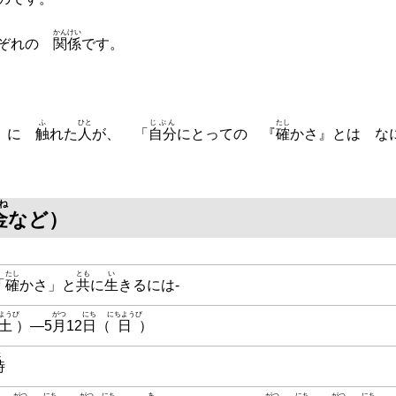
かんけい
れぞれの
関係
です。
。
ふ
ひと
じぶん
たし
」に
触
れた
人
が、 「
自分
にとっての 『
確
かさ』とは 
ね
金
など）
たし
とも
い
「
確
かさ」と
共
に
生
きるには-
ようび
がつ
にち
にちようび
土
）―5
月
12
日
（
日
）
じ
時
がつ
にち
がつ
にち
あ
がつ
にち
がつ
にち