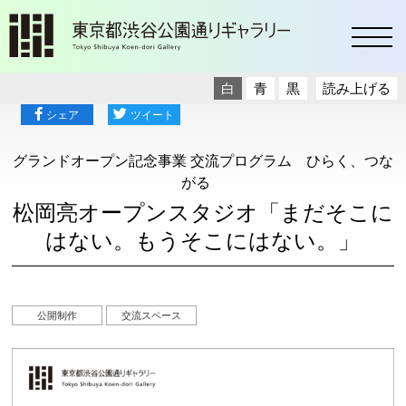
toggl
白
青
黒
読み上げる
シェア
ツイート
グランドオープン記念事業 交流プログラム ひらく、つな
がる
松岡亮オープンスタジオ「まだそこに
はない。もうそこにはない。」
公開制作
交流スペース