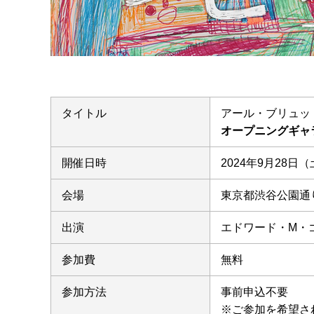
タイトル
アール・ブリュッ
オープニングギャ
開催日時
2024年9月28日（土
会場
東京都渋谷公園通
出演
エドワード・M・
参加費
無料
参加方法
事前申込不要
※ご参加を希望さ