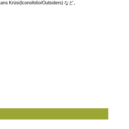
 Hans Krüsi(Iconofolio/Outsiders) など。