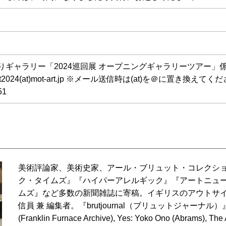
りギャラリー「2024巡回展 オープニングギャラリーツアー」
vent2024(at)mot-art.jp ※メール送信時は(at)を＠に置き換えて
51
美術評論家、美術史家、アール・ブリュット・コレクシ
ク・タイムズ』『ハイパーアレルギック』『アートニュ
ムズ』など多数の新聞雑誌に寄稿。イギリスのアウトサ
信員 兼 編集者。『brutjournal（ブリュットジャーナル）』
(Franklin Furnace Archive), Yes: Yoko Ono (Abrams), The A