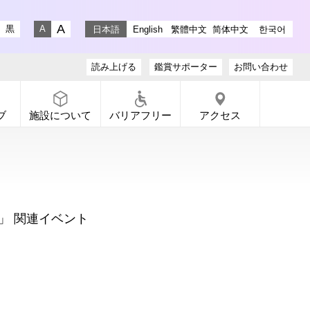
stagram
ラリー X
ャラリー Facebook
通りギャラリー YouTube
黒
日本語
English
繁體中文
简体中文
한국어
文字サイズ 大
文字サイズ 小
読み上げる
鑑賞サポーター
お問い合わせ
ブ
施設について
バリアフリー
アクセス
」 関連イベント