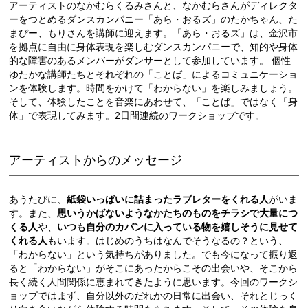
アーティストのなかむらくるみさんと、なかむらさんがディレクタ
ーをつとめるダンスカンパニー「あら・おるズ」のたかちゃん、た
まぴー、もりさんを講師に迎えます。「あら・おるズ」は、金沢市
を拠点に自由に身体表現を楽しむダンスカンパニーで、知的や身体
的な障害のあるメンバーがダンサーとして参加しています。 個性
ゆたかな講師たちとそれぞれの「ことば」によるコミュニケーショ
ンを体験します。時間をかけて「わからない」を楽しみましょう。
そして、体験したことを音楽にあわせて、「ことば」ではなく「身
体」で表現してみます。2日間連続のワークショップです。
アーティストからのメッセージ
あうたびに、
紙袋いっぱいに詰まったラブレターをくれる人
がいま
す。また、
思いうかばないようなかたちのものをチラシで大量につ
くる人
や、
いつも自分のカバンに入っている物を嬉しそうに見せて
くれる人
もいます。はじめのうちはなんでそうなるの？という、
「わからない」という気持ちがありました。でも今になって振り返
ると「わからない」がそこにあったからこその出会いや、そこから
長く続く人間関係に恵まれてきたように思います。今回のワークシ
ョップではまず、自分以外のだれかの日常に出会い、それとじっく