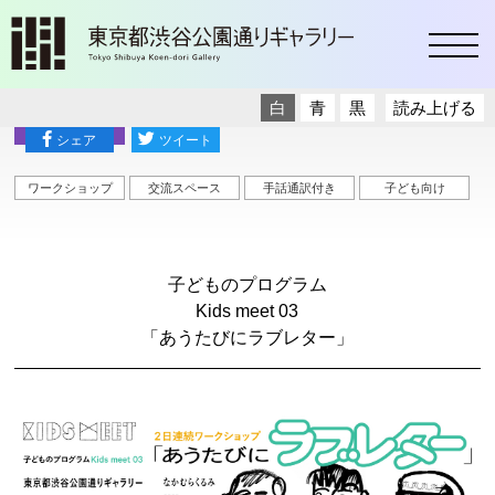
toggl
白
青
黒
読み上げる
交流プログラム
シェア
ツイート
ワークショップ
交流スペース
手話通訳付き
子ども向け
子どものプログラム
Kids meet 03
「あうたびにラブレター」