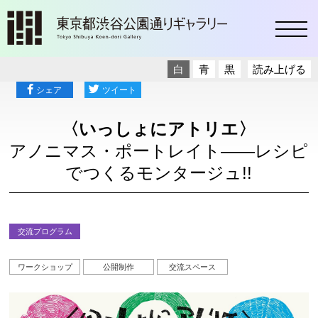
toggl
白
青
黒
読み上げる
シェア
ツイート
〈いっしょにアトリエ〉
アノニマス・ポートレイト――レシピ
でつくるモンタージュ!!
交流プログラム
ワークショップ
公開制作
交流スペース