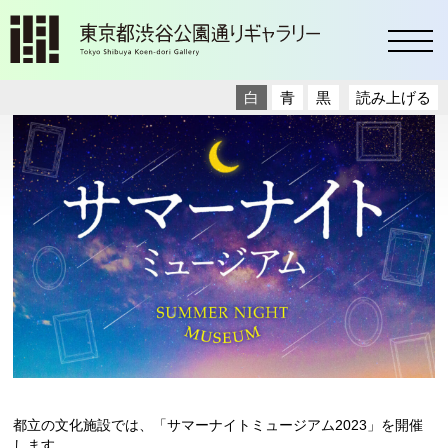
toggl
白
青
黒
読み上げる
都立の文化施設では、「サマーナイトミュージアム2023」を開催
します。