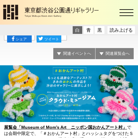
toggl
白
青
黒
読み上げる
展示
オンライン
シェア
ツイート
関連イベントへ
関連展覧会へ
展覧会
「Museum of Mom’s Art ニッポン国おかんアート村」
で
は会期中限定で、「＃おかんアート村」とハッシュタグをつけたＳ