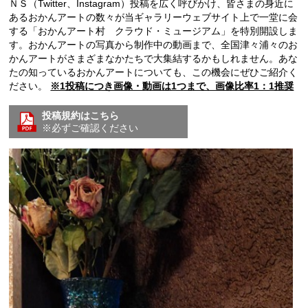
ＮＳ（Twitter、Instagram）投稿を広く呼びかけ、皆さまの身近に
あるおかんアートの数々が当ギャラリーウェブサイト上で一堂に会
する「おかんアート村 クラウド・ミュージアム」を特別開設しま
す。おかんアートの写真から制作中の動画まで、全国津々浦々のお
かんアートがさまざまなかたちで大集結するかもしれません。あな
たの知っているおかんアートについても、この機会にぜひご紹介く
ださい。
※1投稿につき画像・動画は1つまで、画像比率1：1推奨
投稿規約はこちら
※必ずご確認ください