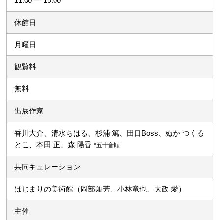
11:00 ー 19:00
休館日
月曜日
観覧料
無料
出展作家
香川大介、清水ちはる、杉浦 篤、田口Boss、ぬか つくる
とこ、本田 正、森 陽香
*五十音順
共同キュレーション
はじまりの美術館（岡部兼芳、小林竜也、大政 愛）
主催