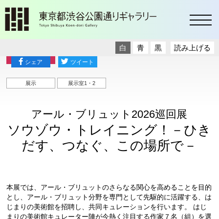
toggl
白
青
黒
読み上げる
展覧会
シェア
ツイート
展示
展示室1・2
アール・ブリュット2026巡回展
ソウゾウ・トレイニング！－ひき
だす、つなぐ、この場所で－
本展では、アール・ブリュットのさらなる関心を高めることを目的
とし、アール・ブリュット分野を専門として先駆的に活躍する、は
じまりの美術館を招聘し、共同キュレーションを行います。 はじ
まりの美術館キュレーター陣が今熱く注目する作家７名（組）を選