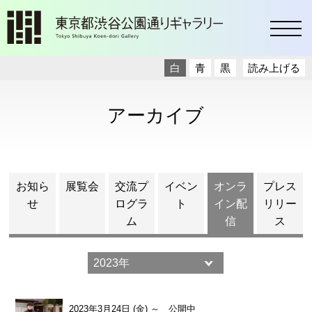
toggl
白
青
黒
読み上げる
アーカイブ
お知ら
展覧会
交流プ
イベン
オンラ
プレス
せ
ログラ
ト
イン配
リリー
ム
信
ス
2023年3月24日 (金) ～ 公開中