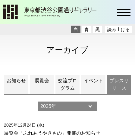
toggl
白
青
黒
読み上げる
アーカイブ
お知らせ
展覧会
交流プロ
イベント
プレスリ
グラム
リース
2025年12月24日 (水)
展覧会「ふれあうやきもの」開催のお知らせ