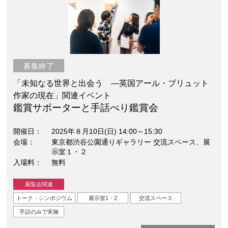
募集終了
「未知なる世界と出会う —英国アール・ブリュット
作家の現在」関連イベント
鑑賞サポーターと手話べり鑑賞会
開催日
2025年８月10日(日) 14:00～15:30
会場
東京都渋谷公園通りギャラリー 交流スペース、展
示室１・２
入場料
無料
展覧会関連
トーク・シンポジウム
展示室1・2
交流スペース
手話のみで実施