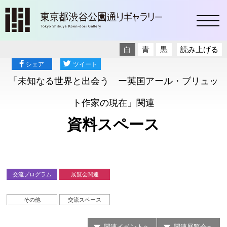
toggl
白
青
黒
読み上げる
シェア
ツイート
「未知なる世界と出会う ー英国アール・ブリュッ
ト作家の現在」関連
資料スペース
交流プログラム
展覧会関連
その他
交流スペース
関連イベントへ
関連展覧会へ