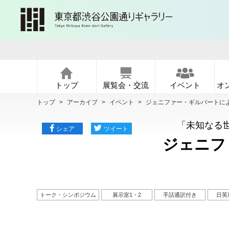
トップ
展覧会・交流
イベント
オ
トップ
>
アーカイブ
>
イベント
>
ジェニファー・ギルバートに
「未知なる
シェア
ツイート
ジェニフ
トーク・シンポジウム
展示室1・2
手話通訳付き
日英