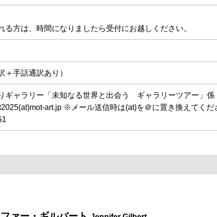
れる方は、時間になりましたら受付にお越しください。
訳＋手話通訳あり）
りギャラリー「未知なる世界と出会う ギャラリーツアー」係
vent2025(at)mot-art.jp ※メール送信時は(at)を＠に置き換えて
51
ニファー・ギルバート
Jennifer Gilbert