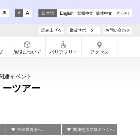
stagram
ラリー X
ャラリー Facebook
通りギャラリー YouTube
黒
日本語
English
繁體中文
简体中文
한국어
文字サイズ 大
文字サイズ 小
読み上げる
鑑賞サポーター
お問い合わせ
ブ
施設について
バリアフリー
アクセス
関連イベント
リーツアー
関連展覧会へ
関連交流プログラムへ