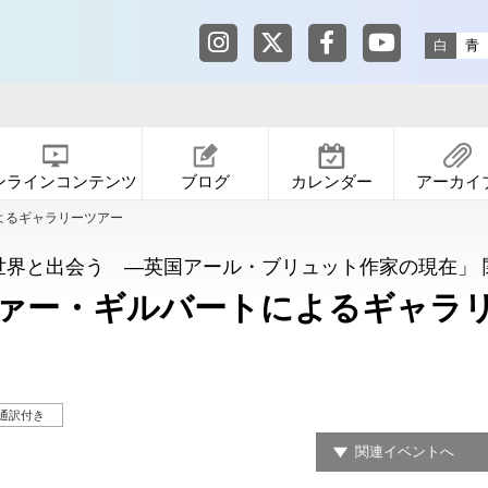
東京都渋谷公園通りギャラリー in
東京都渋谷公園通りギャ
東京都渋谷公園通りギ
東京都渋谷公園
白
青
ンラインコンテンツ
ブログ
カレンダー
アーカイ
よるギャラリーツアー
世界と出会う —英国アール・ブリュット作家の現在」 
ァー・ギルバートによるギャラ
通訳付き
関連イベントへ