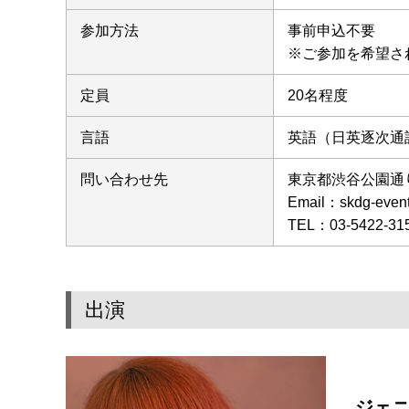
参加方法
事前申込不要
※ご参加を希望さ
定員
20名程度
言語
英語（日英逐次通
問い合わせ先
東京都渋谷公園通
Email：skdg-e
TEL：03-5422-31
出演
ジェ