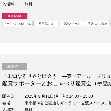
入場料
無料
展覧会関連
トーク・シンポジウム
展示室1・2
交流スペース
手話のみで実施
募集終了
「未知なる世界と出会う —英国アール・ブリ
鑑賞サポーターとおしゃべり鑑賞会（手話
開催日
2025年８月11日(月・祝) 14:00～15:00
会場
東京都渋谷公園通りギャラリー 交流スペース、
入場料
無料