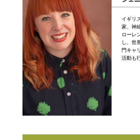
イギリ
家、神
ローレ
し、世
門キャ
活動も