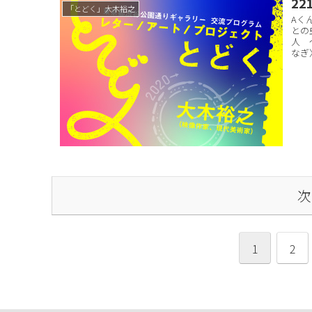
22
「とどく」大木裕之
Aく
との
人 
なぎ
次
1
2