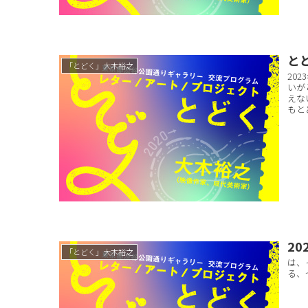
とど
「とどく」大木裕之
20
いが
えな
もと
20
「とどく」大木裕之
は、
る