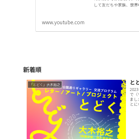
して友だちや家族、世界
www.youtube.com
新着順
とど
「とどく」大木裕之
20
で〈
まし
とに