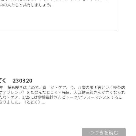
中の人たちと共有しましょう。
く 230320
23年 桜も咲きはじめて、春 が・ケア、今、八幡の蛍明舎という喫茶店
ケアブレンド〉をたのんだところ・先日、大江健三郎さんが亡くなられ
たね・ケア、3/25には伊藤亜紗さんとトーク/パフォーマンスをするこ
なりました。〈とどく〉...