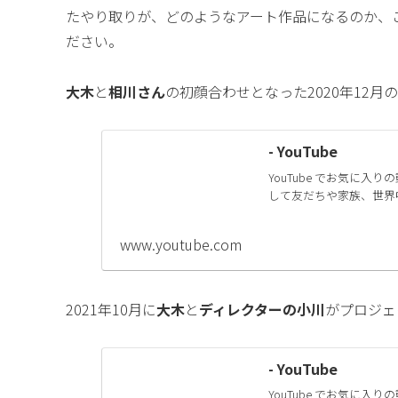
たやり取りが、どのようなアート作品になるのか、
ださい。
大木
と
相川さん
の初顔合わせとなった2020年12月の
- YouTube
YouTube でお気に
して友だちや家族、世界
www.youtube.com
2021年10月に
大木
と
ディレクターの小川
がプロジェ
- YouTube
YouTube でお気に