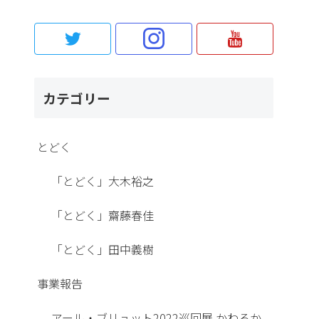
カテゴリー
とどく
「とどく」大木裕之
「とどく」齋藤春佳
「とどく」田中義樹
事業報告
アール・ブリュット2022巡回展 かわるか