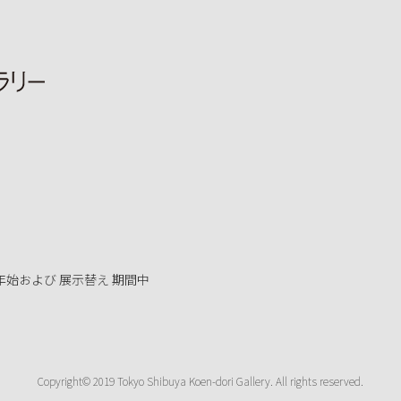
年始および 展示替え 期間中
Copyright© 2019 Tokyo Shibuya Koen-dori Gallery. All rights reserved.