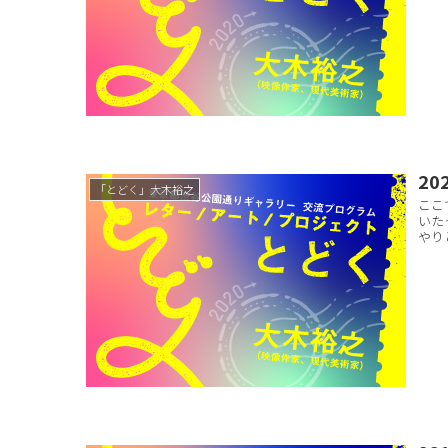
20
「とどく」大木裕之
ここ
いた
やり