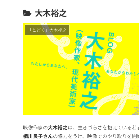
大木裕之
「とどく」大木裕之
映像作家の
大木裕之
は、生きづらさを抱えている若
相川良子さん
の協力をうけ、映像でのやり取りを開