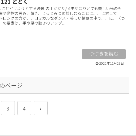
1121 とどく
んにとどけようとする映像 の手がかり/メモやはりとても美しい光のも
虫や動物の営み、輝き、じっとみつめ慈しむることに、、に対して
〜ロングの方が、、コミカルなダンス・美しい情景の中で、、に、〈つ
〉の要素は、手や足の動きのアップ...
2022年11月28日
のページ
3
4