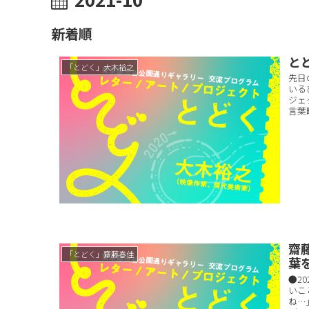
新着順
とど
「とどく」大木裕之
先日
いる
ジェ
言葉
齋
「とどく」齋藤春佳
葉
●2
いこ
ね…