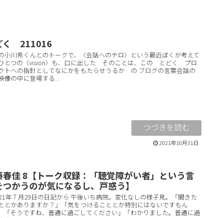
く 211016
の小川希くんとのトークで、〈会話へのテロ〉という最近ぼくが考えて
ひとつの〈vision〉も、口に出した そのことは、この とどく プロ
クトへの指針としてなにかをもたらせうるか の ブログの言葉会話の
映像の中に登場する...
2021年10月31日
藤春佳 8【トーク収録：「聴覚障がい者」という言
をつかうのが気になるし、戸惑う】
021年７月29日の日記から 午後いち病院。変化なしの様子見。「聞きた
ととかありますか？」「気をつけることとか特別にはないですもん
」「そうですね、普通に過ごしてください」「わかりました。普通に過