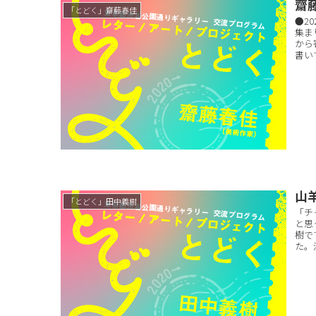
齋
「とどく」齋藤春佳
●2
集ま
から
書い
山
「とどく」田中義樹
「チ
と思
樹で
た。