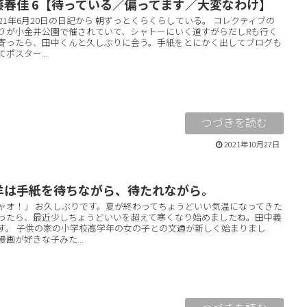
藤春佳 6【待っている／偏ってます／大変なわけ】
021年6月20日の日記から 朝ずっとくらくらしている。 コレクティブの
りが小金井公園で催されていて、シャトーにいく道すがらだしRも行く
寄ったら、田中くんと久しぶりに会う。手紙をとにかく出してブログも
てポスター...
2021年10月27日
羊は手紙を待ちながら、待たれながら。
ャオ！」 お久しぶりです。夏が終わってちょうどいい気温になってきた
ったら、最近少しちょうどいいを超えて寒くなり始めましたね。田中義
す。 子供の家の小学校高学年の女の子との文通が新しく始まりまし
漫画が好きな子みた...