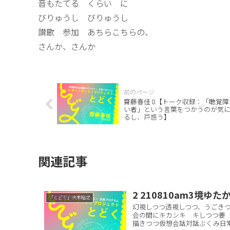
音もたてる くらい に
びりゅうし びりゅうし
讃歌 参加 あちらこちらの、
さんか、さんか
齋藤春佳 8【トーク収録：「聴覚障
い者」という言葉をつかうのが気
るし、戸惑う】
関連記事
2 210810am3境ゆた
「とどく」大木裕之
幻視しつつ透視しつつ、うごき
会の間にキカンキ キしつつ要
描きつつ仮想会話対話ぶくみ日