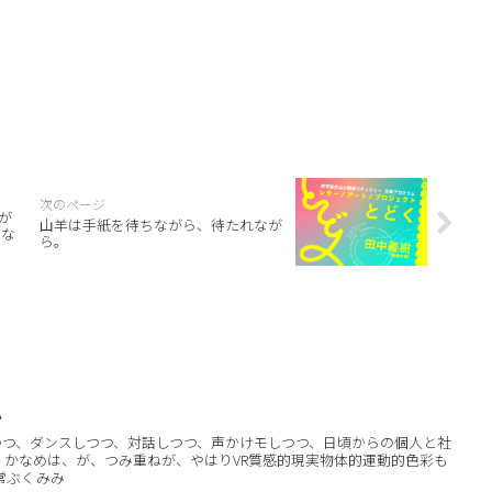
が
山羊は手紙を待ちながら、待たれなが
にな
ら。
か
つつ、ダンスしつつ、対話しつつ、声かけモしつつ、日頃からの個人と社
 かなめは、が、つみ重ねが、やはりVR質感的現実物体的運動的色彩も
常ぶくみみ