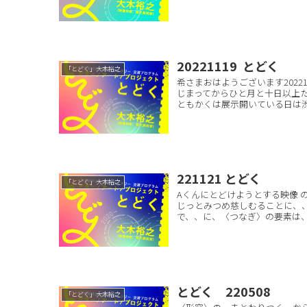
20221119 とどく
「とどく」大木裕之
希さまおはようございます2022
じまってからひと月と十日以上
ともかくは展示開いている日は渋谷
221121 とどく
「とどく」大木裕之
Aくんにとどけようとする映像 
じっとみつめ慈しむることに、
で、、に、〈つなぎ〉の要素は、
とどく 220508
「とどく」大木裕之