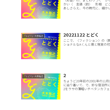
〈形容〉の、まとわりつく 
かい〈 言語〈的〉 形相 ど
あしさらえ、今の時代に、細かい
20221122 とどく
「とどく」大木裕之
ここで、〈フィクション〉の（
ショナルなAくんと僕と現実の可
2
「とどく」大木裕之
ちょうど20年前の2001年の1
に辿り着いて、で、妙な宿泊所に
2をラサの薄暗いチベタンカフェのV