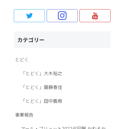
カテゴリー
とどく
「とどく」大木裕之
「とどく」齋藤春佳
「とどく」田中義樹
事業報告
アール・ブリュット2022巡回展 かわるか