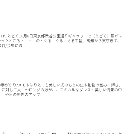
1119 とどく10月8日東京都渋谷公園通りギャラリーで〈とどく〉展がは
たったところ・ ・ の・ぐる ぐる ぐる中盤、高知から東京きて、
/会場に通...
の手がかり/メモやはりとても美しい光のもとの虫や動物の営み、輝き、
、に対して人 〜ロングの方が、、コミカルなダンス・美しい情景の中
手や足の動きのアップ...