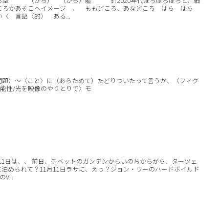
から空 （から） （から）軆 針2020年代ほろほろほろと、細
ころかあそこへイメージ 、 ももどころ、あなどころ はら はら
〈 言語〈的〉 ある...
問題）〜〈こと〉に（あらためて）たどりついたって言うか、〈フィク
能性/光を映像のやりとりで〉モ
1月11日は、、 前日、チベットのガンデンからいのちからがら、ターツェ
泊められて？11月11日ラサに、えっ？ジョン・ウーのハードボイルド
...