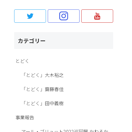
カテゴリー
とどく
「とどく」大木裕之
「とどく」齋藤春佳
「とどく」田中義樹
事業報告
アール・ブリュット2022巡回展 かわるか