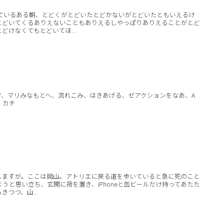
いているある朝、とどくがとどいたとどかないがとどいたともいえるけ
とどいてくるありえないこともありえるしやっぱりありえることがとど
どけなくてもとどいてほ...
ツ、マリみなもとへ、流れこみ、はきあげる、ゼアクションをなあ、A
カチ
しますが。ここは岡山。アトリエに戻る道を歩いていると急に死のこと
うと思い立ち、玄関に荷を置き、iPhoneと缶ビールだけ持ってあたた
つつ、山...