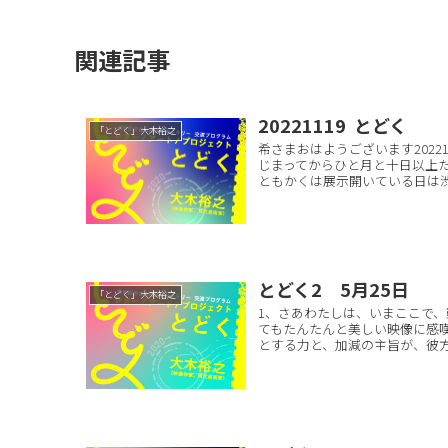
関連記事
20221119 とどく
「とどく」大木裕之
希さまおはようございます2022
じまってからひと月と十日以上
ともかくは展示開いている日は渋谷
とどく2 5月25日
「とどく」大木裕之
1、さあわたしは、いまここで
てもたんたんと美しい映像に感嘆
とする力と、加減の主旨が、彼方か