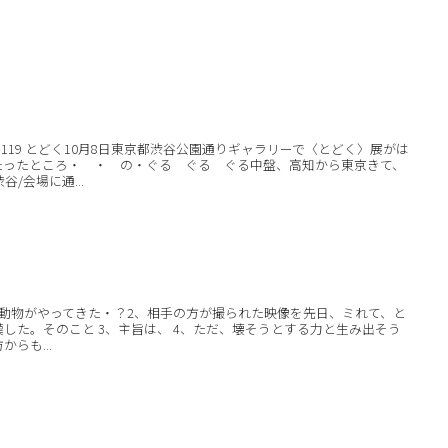
1119 とどく10月8日東京都渋谷公園通りギャラリーで〈とどく〉展がは
たったところ・ ・ の・ぐる ぐる ぐる中盤、高知から東京きて、
/会場に通...
、動物がやってきた・？2、相手の方が撮られた映像を先日、ミれて、と
した。そのこと 3、主旨は、 4、ただ、壊そうとする力と生み出そう
らも...