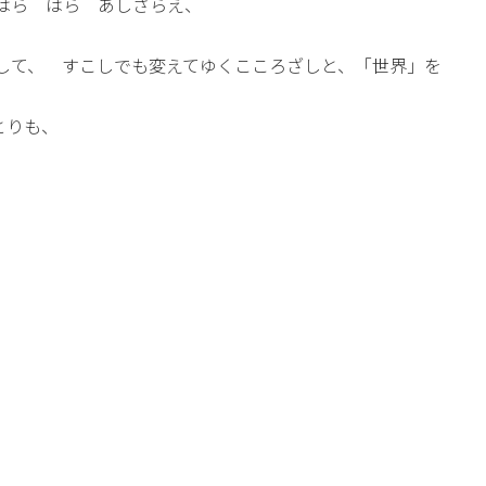
はら はら あしさらえ、
して、 すこしでも変えてゆくこころざしと、「世界」を
とりも、