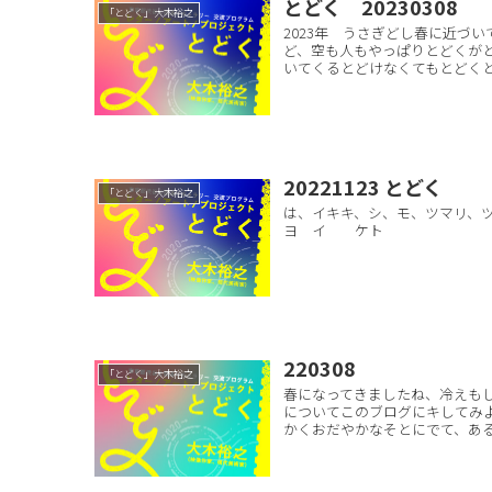
とどく 20230308
「とどく」大木裕之
2023年 うさぎどし春に近づ
ど、空も人もやっぱりとどくが
いてくるとどけなくてもとどくと
20221123 とどく
「とどく」大木裕之
は、イキキ、シ、モ、ツマリ、
ヨ イ ケト 
220308
「とどく」大木裕之
春になってきましたね、冷えも
についてこのブログにキしてみよ
かくおだやかなそとにでて、あるき