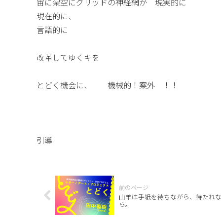
宙に架空にグリッドの神経網が 現実的に
現在的に、
言語的に
改革してゆくキを
とどく機会に、 機械的！案外 ！！
引導
山羊は手紙を待ちながら、待たれ
ら。