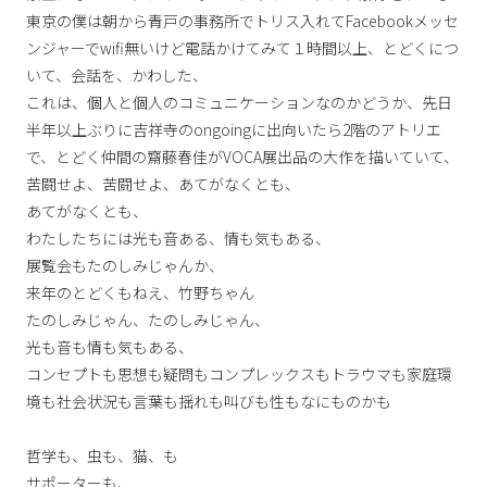
東京の僕は朝から青戸の事務所でトリス入れてFacebookメッセ
ンジャーでwifi無いけど電話かけてみて１時間以上、とどくにつ
いて、会話を、かわした、
これは、個人と個人のコミュニケーションなのかどうか、先日
半年以上ぶりに吉祥寺のongoingに出向いたら2階のアトリエ
で、とどく仲間の齋藤春佳がVOCA展出品の大作を描いていて、
苦闘せよ、苦闘せよ、あてがなくとも、
あてがなくとも、
わたしたちには光も音ある、情も気もある、
展覧会もたのしみじゃんか、
来年のとどくもねえ、竹野ちゃん
たのしみじゃん、たのしみじゃん、
光も音も情も気もある、
コンセプトも思想も疑問もコンプレックスもトラウマも家庭環
境も社会状況も言葉も揺れも叫びも性もなにものかも
哲学も、虫も、猫、も
サポーターも、