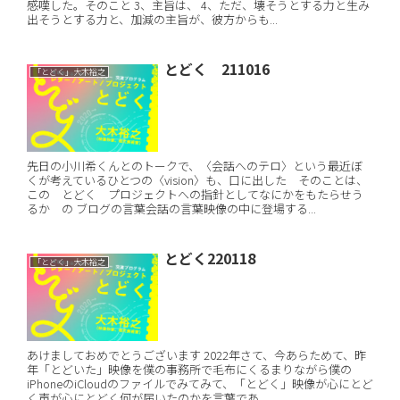
感嘆した。そのこと 3、主旨は、 4、ただ、壊そうとする力と生み
出そうとする力と、加減の主旨が、彼方からも...
とどく 211016
「とどく」大木裕之
先日の小川希くんとのトークで、〈会話へのテロ〉という最近ぼ
くが考えているひとつの〈vision〉も、口に出した そのことは、
この とどく プロジェクトへの指針としてなにかをもたらせう
るか の ブログの言葉会話の言葉映像の中に登場する...
とどく220118
「とどく」大木裕之
あけましておめでとうございます 2022年さて、今あらためて、昨
年「とどいた」映像を僕の事務所で毛布にくるまりながら僕の
iPhoneのiCloudのファイルでみてみて、「とどく」映像が心にとど
く声が心にとどく何が届いたのかを言葉であ...