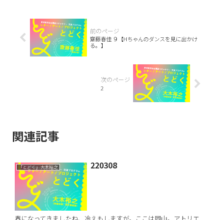
齋藤春佳 ９【Hちゃんのダンスを見に出かけ
る。】
2
関連記事
220308
「とどく」大木裕之
春になってきましたね、冷えもしますが。ここは岡山。アトリエ