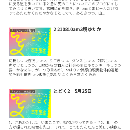
に戻る道を歩いていると急に死のことについてこのブログにキし
てみようと思い立ち、玄関に荷を置き、iPhoneと缶ビールだけ持
ってあたたかくおだやかなそとにでて、あるきつつ、山...
2 210810am3境ゆたか
「とどく」大木裕之
幻視しつつ透視しつつ、うごきつつ、ダンスしつつ、対話しつつ、
声かけモしつつ、日頃からの個人と社会の間にキカンキ キしつつ
要 かなめは、が、つみ重ねが、やはりVR質感的現実物体的運動
的色彩も描きつつ仮想会話対話ぶくみ日常ぶくみみ
とどく2 5月25日
「とどく」大木裕之
1、さあわたしは、いまここで、動物がやってきた・？2、相手の
方が撮られた映像を先日、ミれて、とてもたんたんと美しい映像に