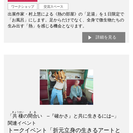
ワークショップ
交流スペース
出展作家・村上慧による《熱の部屋》の「足湯」を１日限定で
「お風呂」にします。足からだけでなく、全身で微生物たちの
生み出す「熱」を感じる機会となります。
詳細を見る
きょうせい
まあ
「
共棲
の
間合
い –『確かさ』と共に生きるには–」
関連イベント
トークイベント「折元立身の生きるアートと