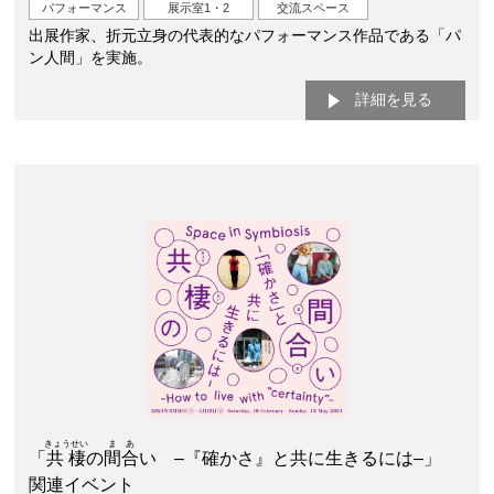
パフォーマンス
展示室1・2
交流スペース
出展作家、折元立身の代表的なパフォーマンス作品である「パ
ン人間」を実施。
詳細を見る
きょうせい
まあ
「
共棲
の
間合
い –『確かさ』と共に生きるには–」
関連イベント