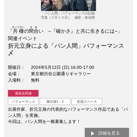
「パン人間」パフォーマンスの記録
写真（２月１０日） 撮影：前谷開
きょうせい
まあ
「
共棲
の
間合
い –『確かさ』と共に生きるには–」
関連イベント
折元立身による「パン人間」パフォーマンス
〆
開催日
2024年5月12日 (日) 16:00-17:00
会場
東京都渋谷公園通りギャラリー
入場料
無料
展覧会関連
パフォーマンス
展示室1・2
交流スペース
出展作家、折元立身の代表的なパフォーマンス作品である「パ
ン人間」を実施。
今回は、パン人間を一般募集します！
詳細を見る