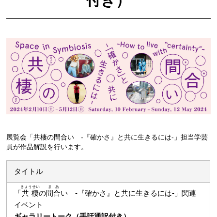
付き）
展覧会「共棲の間合い -『確かさ』と共に生きるには-」担当学芸
員が作品解説を行います。
タイトル
きょうせい
まあ
「
共棲
の
間合
い -『確かさ』と共に生きるには-」関連
イベント
ギャラリートーク（手話通訳付き）