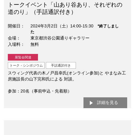
トークイベント「山あり谷あり、それぞれの
道のり」（手話通訳付き）
開催日
2024年3月2日（土）14:00-15:30
*終了しまし
た
会場
東京都渋谷公園通りギャラリー
入場料
無料
展覧会関連
トーク・シンポジウム
手話通訳付き
スウィング代表の木ノ戸昌幸氏(オンライン参加)と やまなみ工
房施設長の山下完和氏による 対談。
参加：20名（事前申込・先着順）
詳細を見る