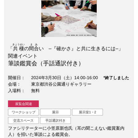
きょうせい
まあ
「
共棲
の
間合
い –『確かさ』と共に生きるには–」
関連イベント
筆談鑑賞会（手話通訳付き）
開催日
2024年3月30日（土）14:00-16:00
*終了しました
会場
東京都渋谷公園通りギャラリー
入場料
無料
展覧会関連
ワークショップ
展示
展示室1・2
交流スペース
手話通訳付き
ファシリテーターに小笠原新也氏（耳の聞こえない鑑賞案内
人）を招いた筆談による鑑賞会。