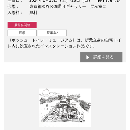
開催日
2024年1月13日（土）-28日（日）
*終了しました
会場
東京都渋谷公園通りギャラリー 展示室２
入場料
無料
展覧会関連
展示
展示室2
《ボッシュ・トイレ・ミュージアム》は、折元立身の自宅トイ
レ内に設置されたインスタレーション作品です。
詳細を見る