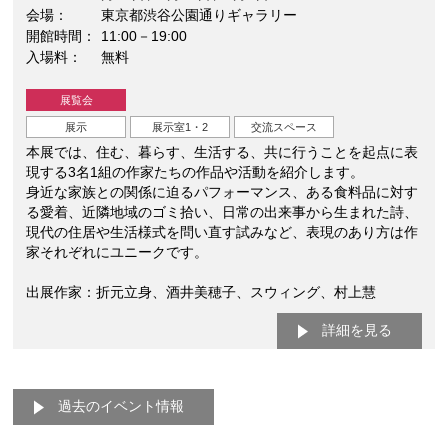
会場
東京都渋谷公園通りギャラリー
開館時間
11:00－19:00
入場料
無料
展覧会
展示
展示室1・2
交流スペース
本展では、住む、暮らす、生活する、共に行うことを起点に表
現する3名1組の作家たちの作品や活動を紹介します。
身近な家族との関係に迫るパフォーマンス、ある食料品に対す
る愛着、近隣地域のゴミ拾い、日常の出来事から生まれた詩、
現代の住居や生活様式を問い直す試みなど、表現のあり方は作
家それぞれにユニークです。
出展作家：折元立身、酒井美穂子、スウィング、村上慧
詳細を見る
過去のイベント情報