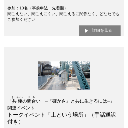
参加：10名（事前申込・先着順）
聞こえない、聞こえにくい、聞こえるに関係なく、どなたでも
ご参加ください
詳細を見る
きょうせい
まあ
「
共棲
の
間合
い –『確かさ』と共に生きるには–」
関連イベント
トークイベント「土という場所」（手話通訳
付き）