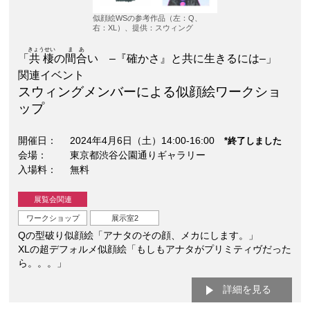
似顔絵WSの参考作品（左：Q、
右：XL）、提供：スウィング
きょうせい
まあ
「
共棲
の
間合
い –『確かさ』と共に生きるには–」
関連イベント
スウィングメンバーによる似顔絵ワークショ
ップ
開催日
2024年4月6日（土）14:00-16:00
*終了しました
会場
東京都渋谷公園通りギャラリー
入場料
無料
展覧会関連
ワークショップ
展示室2
Qの型破り似顔絵「アナタのその顔、メカにします。」
XLの超デフォルメ似顔絵「もしもアナタがプリミティヴだった
ら。。。」
詳細を見る