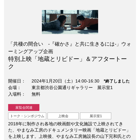
「共棲の間合い -『確かさ』と共に生きるには-」ウォ
ーミングアップ企画
特別上映「地蔵とリビドー」＆アフタートー
ク
開催日
2024年1月20日（土）14:00-16:30
*終了しました
会場
東京都渋谷公園通りギャラリー 展示室1
入場料
無料
展覧会関連
トーク・シンポジウム
上映会
展示室1
2018年に制作され各地の映画館や文化施設で上映されてき
た、やまなみ工房のドキュメンタリー映画「地蔵とリビドー」
を上映します。上映後、やまなみ工房施設長の山下完和氏との