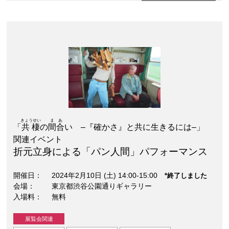
きょうせい
まあ
「
共棲
の
間合
い –『確かさ』と共に生きるには–」
関連イベント
折元立身による「パン人間」パフォーマンス
開催日
2024年2月10日 (土) 14:00-15:00
*終了しました
会場
東京都渋谷公園通りギャラリー
入場料
無料
展覧会関連