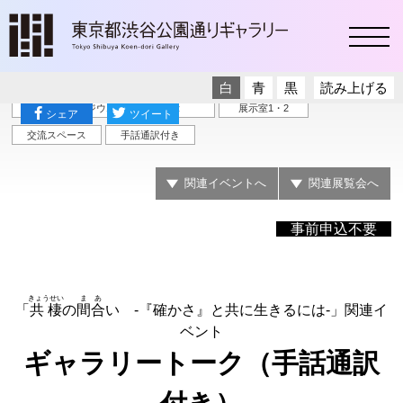
toggl
白
青
黒
読み上げる
トーク・シンポジウム
展示
展示室1・2
シェア
ツイート
交流スペース
手話通訳付き
関連イベントへ
関連展覧会へ
事前申込不要
きょうせい
まあ
「
共棲
の
間合
い -『確かさ』と共に生きるには-」関連イ
ベント
ギャラリートーク（手話通訳