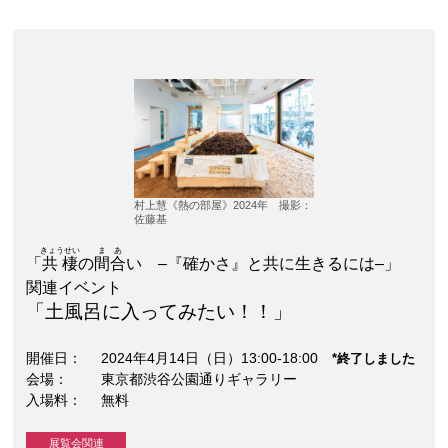
村上慧《熱の部屋》2024年 撮影：
佐藤基
きょうせい
まあ
「
共棲
の
間合
い –『確かさ』と共に生きるには–」
関連イベント
「土風呂に入ってみたい！！」
開催日
2024年4月14日（日）13:00-18:00
*終了しました
会場
東京都渋谷公園通りギャラリー
入場料
無料
展覧会関連