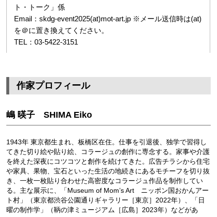
ト・トーク」係
Email：skdg-event2025(at)mot-art.jp ※メール送信時は(at)
を＠に置き換えてください。
TEL：03-5422-3151
作家プロフィール
嶋 暎子 SHIMA Eiko
1943年 東京都生まれ、板橋区在住。仕事を引退後、独学で習得し
てきた切り絵や貼り絵、コラージュの創作に専念する。家事や介護
を終えた深夜にコツコツと創作を続けてきた。広告チラシから住宅
や家具、果物、宝石といった生活の地続きにあるモチーフを切り抜
き、一枚一枚貼り合わせた高密度なコラージュ作品を制作してい
る。主な展示に、「Museum of Mom’s Art ニッポン国おかんアー
ト村」（東京都渋谷公園通りギャラリー［東京］2022年）、「日
曜の制作学」（鞆の津ミュージアム［広島］2023年）などがあ