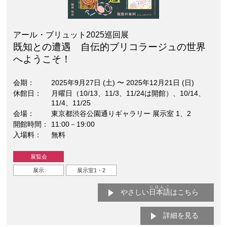
アール・ブリュット2025巡回展
既知との遭遇 自伝的ブリコラージュの世界
へようこそ！
会期
2025年9月27日 (土)
〜
2025年12月21日 (日)
休館日
月曜日（10/13、11/3、11/24は開館）、10/14、
11/4、11/25
会場
東京都渋谷公園通りギャラリー 展示室 1、2
開館時間
11:00－19:00
入場料
無料
展覧会
展示
展示室1・2
にほんご
やさしい
日本語
はこちら
詳細を見る