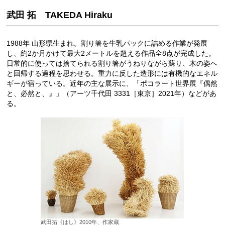
武田 拓 TAKEDA Hiraku
1988年 山形県生まれ。割り箸を牛乳パックに詰める作業が発展
し、約2か月かけて最大2メートルを超える作品全8点が完成した。
日常的に使っては捨てられる割り箸がうねりながら蘇り、木の姿へ
と回帰する過程を思わせる。重力に反した造形には有機的なエネル
ギーが宿っている。近年の主な展示に、「ポコラート世界展『偶然
と、必然と、』」（アーツ千代田 3331［東京］2021年）などがあ
る。
武田拓《はし》2010年、作家蔵