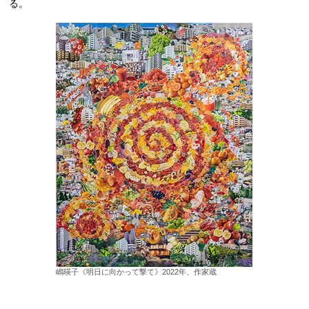
る。
嶋暎子《明日に向かって撃て》2022年、作家蔵