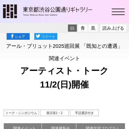
toggl
白
青
黒
読み上げる
シェア
ツイート
アール・ブリュット2025巡回展 「既知との遭遇」
関連イベント
アーティスト・トーク
11/2(日)開催
トーク・シンポジウム
展示室1・2
手話通訳付き
関連イベント
関連展覧会
関連交流プログラム