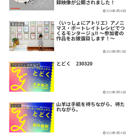
録映像が公開されました！
2024年3月30日
〈いっしょにアトリエ〉アノニ
事業報告
マス・ポートレイト――レシピでつ
くるモンタージュ!! ～参加者の
作品をお披露目します！～
2023年9月15日
とどく 230320
「とどく」大木裕之
2023年3月31日
山羊は手紙を待ちながら、待た
とどく
れながら。
2023年3月31日