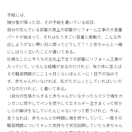
手紙には、
随分雪が降った日、その手紙を書いている前日、
自分の住んでいる部屋の真上の部屋のリフォーム工事の大音量
パートが始まって、それはもうすごい音量と振動で、こんな外
出しようがない寒い日に限ってどうして？！と赤ちゃんと一緒
にしばらく泣いたことが書いてある。
壮絶なことに今うちの左右上下全ての部屋にリフォーム工事が
入っていて、いろんな経緯があるのだけれど、有り体に言えば
その騒音問題がここ１ヶ月くらいほんとーに！目下の悩みで
す、赤ちゃんがいなければ、私がただムッとしていればいいだ
けなのだけれど、と書いてある。
（自分の性格からすると赤ちゃんがいなかったらマジで魂をガ
ンガンに燃やしてペンを燃やしてエネルギー注ぎまくって何か
しらの解決をなしていたんじゃないかって思うけれど、今は、
言うなれば、赤ちゃんとの時間に魂を燃やしていて、一度その
騒音問題についてキレた気持ちで状況説明していたら赤ちゃん