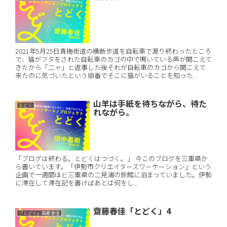
2021年5月25日青梅街道の横断歩道を自転車で渡り終わったところ
で、猫がフタをされた自転車のカゴの中で鳴いている声が聞こえて
きたから「二ャ」と返事した後それが自転車のカゴから聞こえて
来たのに気づいたという順番でそこに猫がいることを知った...
山羊は手紙を待ちながら、待た
とどく
れながら。
「ブログは終わる。とどくはつづく。」 今このブログを三重県か
ら書いています。「伊勢市クリエイターズワーケーション」という
企画で一週間ほど三重県の二見浦の旅館に泊まっていました。伊勢
に滞在して滞在記を書けばあとは何をし...
齋藤春佳「とどく」4
「とどく」齋藤春佳