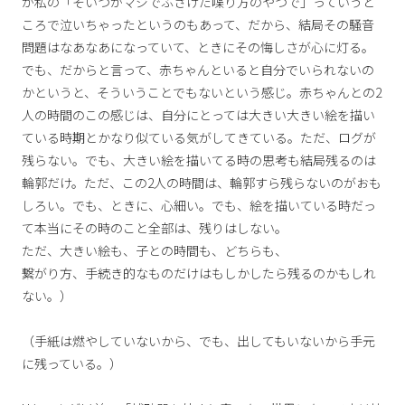
が私の「そいつがマジでふざけた喋り方のやつで」っていうと
ころで泣いちゃったというのもあって、だから、結局その騒音
問題はなあなあになっていて、ときにその悔しさが心に灯る。
でも、だからと言って、赤ちゃんといると自分でいられないの
かというと、そういうことでもないという感じ。赤ちゃんとの2
人の時間のこの感じは、自分にとっては大きい大きい絵を描い
ている時期とかなり似ている気がしてきている。ただ、ログが
残らない。でも、大きい絵を描いてる時の思考も結局残るのは
輪郭だけ。ただ、この2人の時間は、輪郭すら残らないのがおも
しろい。でも、ときに、心細い。でも、絵を描いている時だっ
て本当にその時のこと全部は、残りはしない。
ただ、大きい絵も、子との時間も、どちらも、
繋がり方、手続き的なものだけはもしかしたら残るのかもしれ
ない。）
（手紙は燃やしていないから、でも、出してもいないから手元
に残っている。）