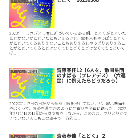
「とどく」大木裕之
2023年 うさぎどし春に近づいているある朝、とどくがとどいた
とどかないがとどいたともいえるけど、空も人もやっぱりとどく
がとどいてくるありえないこともありえるしやっぱりありえるこ
とがとどいてくるとどけなくてもとどくとどけなくてもとどいて
ほ...
齋藤春佳12【6人を、散開星団
「とどく」齋藤春佳
のすばる（プレアデス）（六連
星）に例えたらどうだろう】
2022年1月7日の日記から全然手紙を出せてないけど、展示準備も
やばくって、お茶を濁すかのように年賀状を全員に送った。 2022
年2月24日の日記から身支度をしながら、このまま、やりとりがで
きていない人にもこの調子で一方的に...
齋藤春佳「とどく」２
「とどく」齋藤春佳