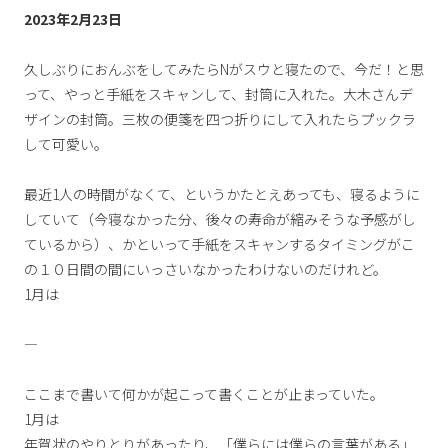
2023年2月23日
久しぶりにおんぶをしてみたらNがスウと寝たので、今だ！と思
って、やっと手紙をスキャンして、封筒に入れた。大木さんデ
ザインの封筒。三枚の便箋を四つ折りにして入れたらプックラ
して可愛い。
最近1人の時間がなくて、というかたとえあっても、寝るように
していて（今寝なかった分、後々の寿命が縮みそうな予感がし
ているから）、かといって手紙をスキャンするタイミングがこ
の１０日間の間にいっさいなかったわけないのだけれど。
1月は
―
ここまで書いて何かが起こって書くことが止まっていた。
1月は
年賀状のやりとりがあったり、「僕らには僕らの言葉がある」