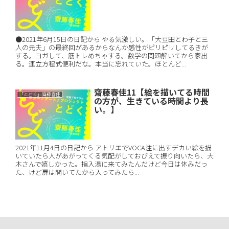
●2021年6月15日の日記から やる気激しい。「大豆田とわ子と三
人の元夫」の最終回があるからなんか感性がピリピリしてるきが
する。ヨガして、筋トレめちゃする。数学の問題解いてから家出
る。連立方程式便利だな。本当に忘れていた。ほとんど...
齋藤春佳11【絵を描いてる時間
「とどく」齋藤春佳
の方が、生きている時間より長
い。】
2021年11月4日の日記から アトリエでVOCA注に出すデカい絵を描
いていたら人があがってくる気配がしておびえて振り向いたら、大
木さんで嬉しかった。指入湯に来てみたんだけど今日は休みだっ
た、けど扉は開いてたから入ってみたら...