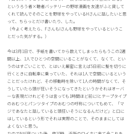
というろう者×聴者バッテリーの野球漫画を友達がふと貸して
くれて読んでそのことを野球をやっているHさんに話したいと思
って、ちらっとだけ書いたり、した。
（今よく考えたら、FさんもIさんも野球をやっているというこ
とだった気がする。）
今は3月1日で、手紙を書いてから数えてしまったらもうこの2週
間以上、1人でひとつの空間にいることがなくて、なくて、とい
うのはすごいことで、とはいえ厳密に言えば5日前に髪を切りに
行くときに自転車に乗っていた、それは1人で空間にいるという
ことだったけれど、その移動時を除いて1人の時間がなくて、そ
うしていたら頭が狂いそうになってきたというかそれはオーバ
ーな表現だけれどそうは言っても1時間ほど前にIとテープタイプ
のおむつとパンツタイプのおむつの呼称についてもめて、「マ
ジであなたと話していると頭狂いそうになるんだけど」と口に
はしているという形でそれは実際のことで、そのままにしては
よくないと思う。
なのでNが寝ついた後、夜10時、近所のロイホに来て今これを