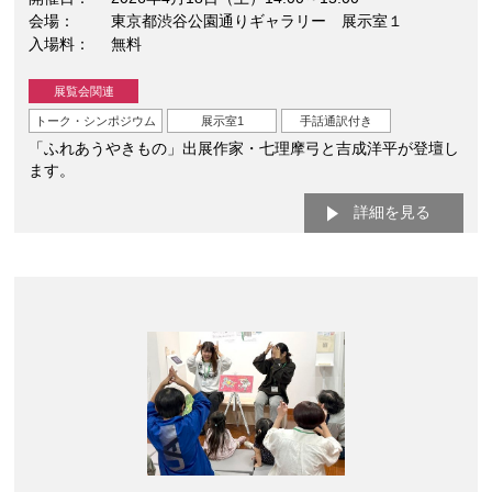
会場
東京都渋谷公園通りギャラリー 展示室１
入場料
無料
展覧会関連
トーク・シンポジウム
展示室1
手話通訳付き
「ふれあうやきもの」出展作家・七理摩弓と吉成洋平が登壇し
ます。
詳細を見る