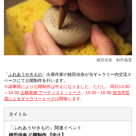
植田佳奈 制作風景
「
ふれあうやきもの
」出展作家の植田佳奈が当ギャラリー内交流ス
ペースにて公開制作を行います。
※諸事情により公開制作は中止になりました。ただし、同日13:30
～14:30
土橋美穂 アーティスト・トーク
、15:30～16:30
担当学芸
員によるギャラリートーク
は開催します。
タイトル
「ふれあうやきもの」関連イベント
植田佳奈 公開制作 【中止】