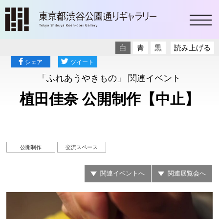
toggl
白
青
黒
読み上げる
シェア
ツイート
「ふれあうやきもの」 関連イベント
植田佳奈 公開制作【中止】
公開制作
交流スペース
関連イベントへ
関連展覧会へ