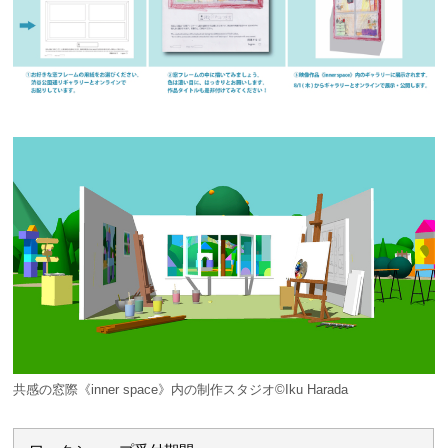
共感の窓際《inner space》内の制作スタジオ©Iku Harada