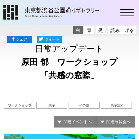
toggl
白
青
黒
読み上げる
シェア
ツイート
日常アップデート
原田 郁 ワークショップ
「共感の窓際」
ワークショップ
展示
その他
展示室2
関連イベントへ
関連展覧会へ