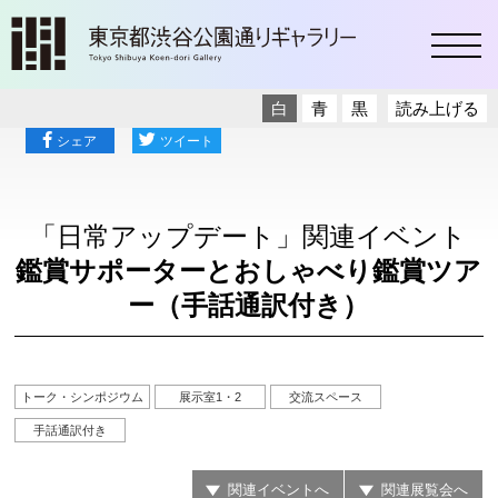
toggl
白
青
黒
読み上げる
シェア
ツイート
「日常アップデート」関連イベント
鑑賞サポーターとおしゃべり鑑賞ツア
ー（手話通訳付き）
トーク・シンポジウム
展示室1・2
交流スペース
手話通訳付き
関連イベントへ
関連展覧会へ