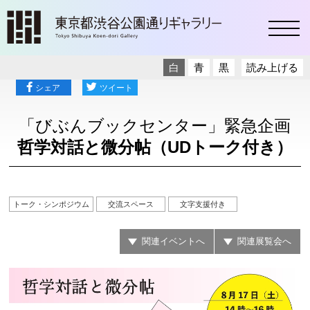
toggl
白
青
黒
読み上げる
シェア
ツイート
「びぶんブックセンター」緊急企画
哲学対話と微分帖（UDトーク付き）
トーク・シンポジウム
交流スペース
文字支援付き
関連イベントへ
関連展覧会へ