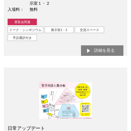
示室１・２
入場料
無料
展覧会関連
トーク・シンポジウム
展示室1・2
交流スペース
手話通訳付き
詳細を見る
日常アップデート