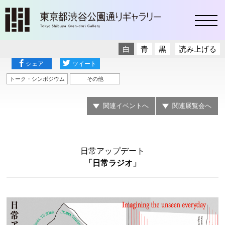
toggl
白
青
黒
読み上げる
シェア
ツイート
トーク・シンポジウム
その他
関連イベントへ
関連展覧会へ
日常アップデート
「日常ラジオ」