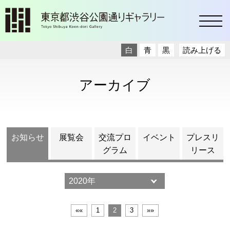
toggl
白
青
黒
読み上げる
アーカイブ
お知らせ
展覧会
交流プロ
イベント
プレスリ
グラム
リース
««
1
2
3
»»