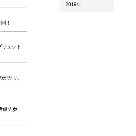
2019年
公開！
・ブリュット
ものがたり、
込者優先参