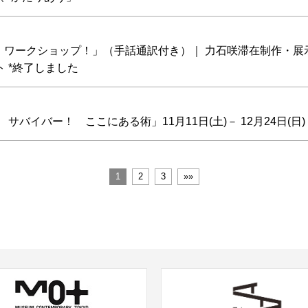
！ ワークショップ！」（手話通訳付き）｜ 力石咲滞在制作・展
 *終了しました
イバー！ ここにある術」11月11日(土)－ 12月24日(日)
1
2
3
»»