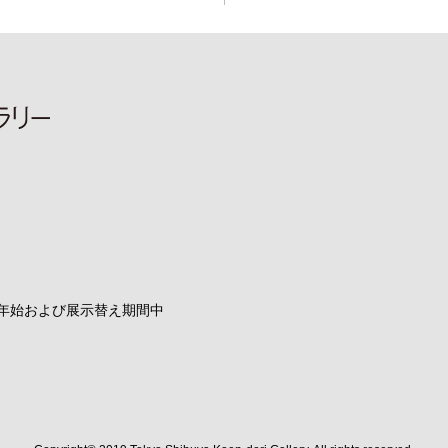
末年始および展示替え期間中
 Facebook
ャラリー YouTube