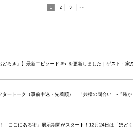
1
2
3
»»
ろき』】最新エピソード #5. を更新しました｜ゲスト：家成
フタートーク（事前申込・先着順）｜「共棲の間合い -『確か
！ ここにある術」展示期間がスタート！12月24日は「ほど