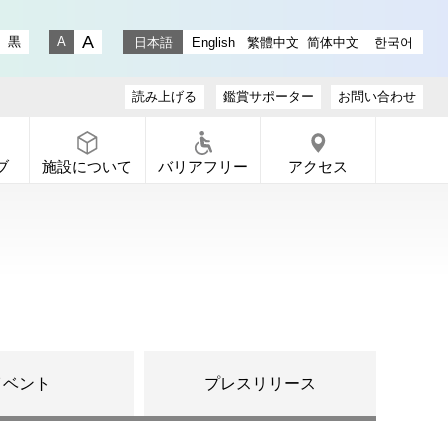
stagram
ラリー X
ャラリー Facebook
通りギャラリー YouTube
黒
日本語
English
繁體中文
简体中文
한국어
文字サイズ 大
文字サイズ 小
読み上げる
鑑賞サポーター
お問い合わせ
ブ
施設について
バリアフリー
アクセス
イベント
プレスリリース