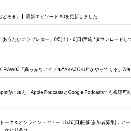
どろき』】最新エピソード #3を更新しました
03「あうたびにラブレター」8/5(土)・6(日)実施 *ダウンロード
W03「真っ赤なアイドル❝AKAZOKU❞がやってくる」7/9(
加え、Apple PodcastsとGoogle Podcastsでも視聴
村／トーク＆オンライン・ツアー 11/26(日)開催[参加者募集]：ア
り、かたりあう」