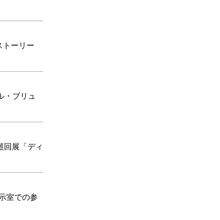
 ストーリー
ール・ブリュ
23巡回展「ディ
展示室での参