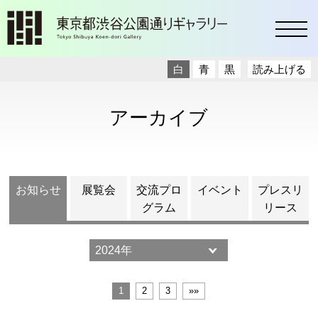
toggl
白
青
黒
読み上げる
アーカイブ
お知らせ
展覧会
交流プロ
イベント
プレスリ
グラム
リース
1
2
3
»»